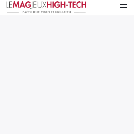
Jeux Vidéo
PC et Hardware
Smartphone et Tablettes
High-Tech
Mangas et Comics
TV, cinéma
Test