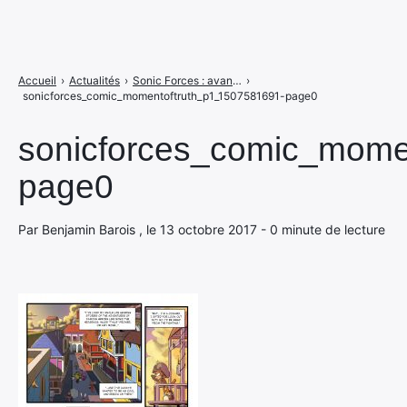
Accueil
›
Actualités
›
Sonic Forces : avant le jeu, la BD
›
sonicforces_comic_momentoftruth_p1_1507581691-page0
sonicforces_comic_mome
page0
Par Benjamin Barois , le 13 octobre 2017 - 0 minute de lecture