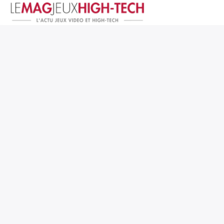
Jeux Vidéo
PC et Hardware
Smartphone et Tablettes
High-Tech
Mangas et Comics
TV, cinéma
Test