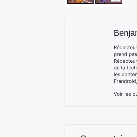
Benja
Rédacteur
prend pas
Rédacteur
de la tec
les conte
Frandroid
Voir les p