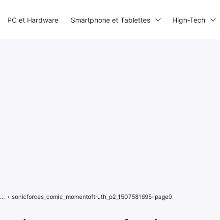
PC et Hardware
Smartphone et Tablettes
High-Tech
Sonic Forces : avant le jeu, la BD
›
sonicforces_comic_momentoftruth_p2_1507581695-page0