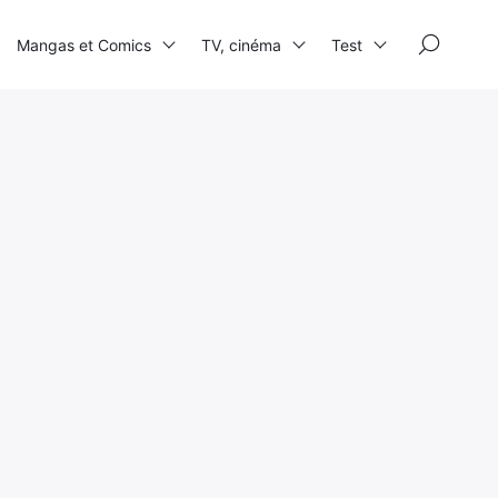
×
Mangas et Comics
TV, cinéma
Test