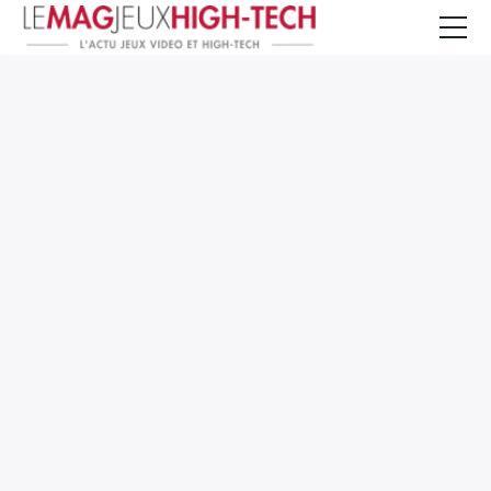
Jeux Vidéo
PC et Hardware
Smartphone et Tablettes
High-Tech
Mangas et Comics
TV, cinéma
Test