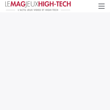
Jeux Vidéo
PC et Hardware
Smartphone et Tablettes
High-Tech
Mangas et Comics
TV, cinéma
Test