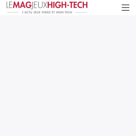
Jeux Vidéo
PC et Hardware
Smartphone et Tablettes
High-Tech
Mangas et Comics
TV, cinéma
Test