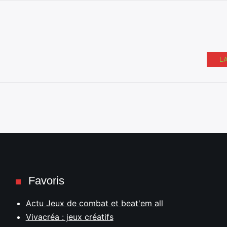
L
Favoris
Actu Jeux de combat et beat'em all
Vivacréa : jeux créatifs