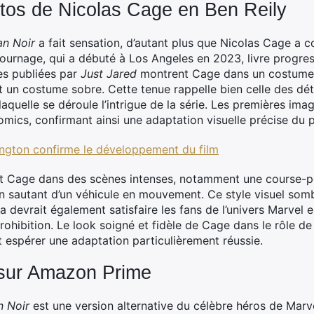
tos de Nicolas Cage en Ben Reily
an Noir
a fait sensation, d’autant plus que Nicolas Cage a co
tournage, qui a débuté à Los Angeles en 2023, livre progr
es publiées par
Just Jared
montrent Cage dans un costume q
t un costume sobre. Cette tenue rappelle bien celle des dé
quelle se déroule l’intrigue de la série. Les premières ima
omics, confirmant ainsi une adaptation visuelle précise du
ington confirme le développement du film
t Cage dans des scènes intenses, notamment une course-p
en sautant d’un véhicule en mouvement. Ce style visuel somb
la devrait également satisfaire les fans de l’univers Marvel
ohibition. Le look soigné et fidèle de Cage dans le rôle de 
t espérer une adaptation particulièrement réussie.
 sur Amazon Prime
n Noir
est une version alternative du célèbre héros de Mar