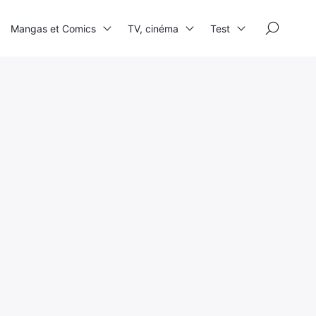
×
Mangas et Comics
TV, cinéma
Test