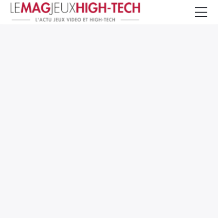
Jeux Vidéo
PC et Hardware
Smartphone et Tablettes
High-Tech
Mangas et Comics
TV, cinéma
Test