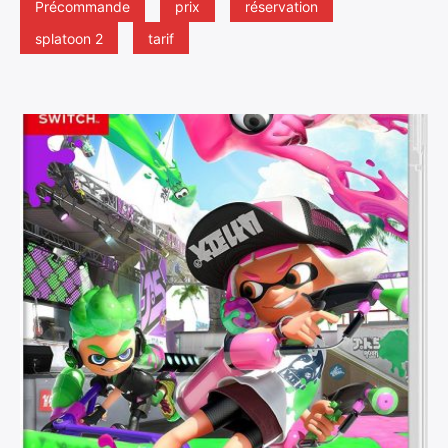
Précommande
prix
réservation
splatoon 2
tarif