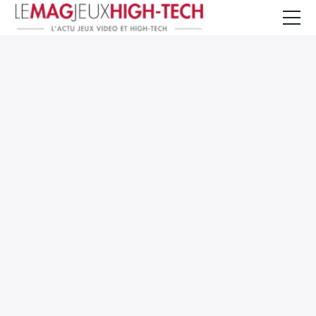
Jeux Vidéo
PC et Hardware
Smartphone et Tablettes
High-Tech
Mangas et Comics
TV, cinéma
Test