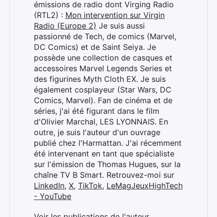
émissions de radio dont Virging Radio
(RTL2) :
Mon intervention sur Virgin
Radio (Europe 2)
Je suis aussi
passionné de Tech, de comics (Marvel,
DC Comics) et de Saint Seiya. Je
possède une collection de casques et
accessoires Marvel Legends Series et
des figurines Myth Cloth EX. Je suis
également cosplayeur (Star Wars, DC
Comics, Marvel). Fan de cinéma et de
séries, j'ai été figurant dans le film
d'Olivier Marchal, LES LYONNAIS. En
outre, je suis l'auteur d'un ouvrage
publié chez l'Harmattan. J'ai récemment
été intervenant en tant que spécialiste
sur l'émission de Thomas Hugues, sur la
chaîne TV B Smart. Retrouvez-moi sur
LinkedIn
,
X
,
TikTok
,
LeMagJeuxHighTech
- YouTube
Voir les publications de l'auteur