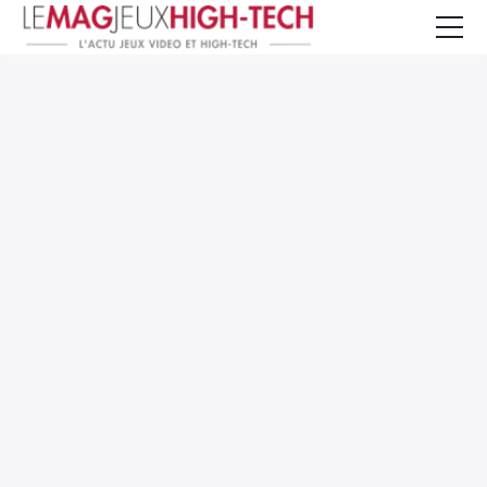
Jeux Vidéo
PC et Hardware
Smartphone et Tablettes
High-Tech
Mangas et Comics
TV, cinéma
Test