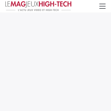
Jeux Vidéo
PC et Hardware
Smartphone et Tablettes
High-Tech
Mangas et Comics
TV, cinéma
Test