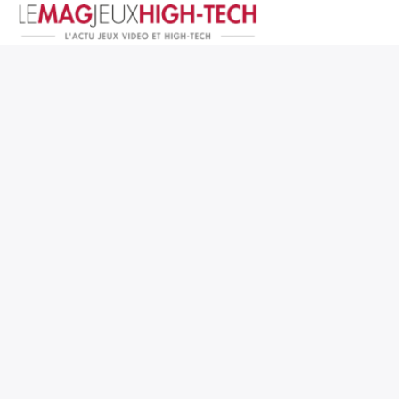
Jeux Vidéo
PC et Hardware
Smartphone et Tablettes
High-Tech
Mangas et Comics
TV, cinéma
Test