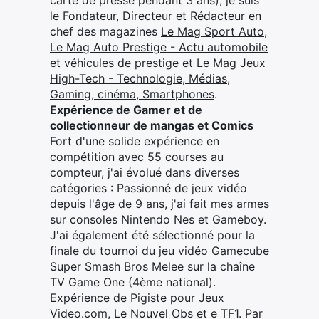
carte de presse pendant 3 ans), je suis
le Fondateur, Directeur et Rédacteur en
chef des magazines
Le Mag Sport Auto
,
Le Mag Auto Prestige - Actu automobile
et véhicules de prestige
et
Le Mag Jeux
High-Tech - Technologie, Médias,
Gaming, cinéma, Smartphones
.
Expérience de Gamer et de
collectionneur de mangas et Comics
Fort d'une solide expérience en
compétition avec 55 courses au
compteur, j'ai évolué dans diverses
catégories : Passionné de jeux vidéo
depuis l'âge de 9 ans, j'ai fait mes armes
sur consoles Nintendo Nes et Gameboy.
J'ai également été sélectionné pour la
finale du tournoi du jeu vidéo Gamecube
Super Smash Bros Melee sur la chaîne
TV Game One (4ème national).
Expérience de Pigiste pour Jeux
Video.com, Le Nouvel Obs et e TF1. Par