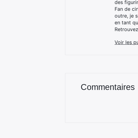
des figur
Fan de cin
outre, je 
en tant q
Retrouve
Voir les p
Commentaires