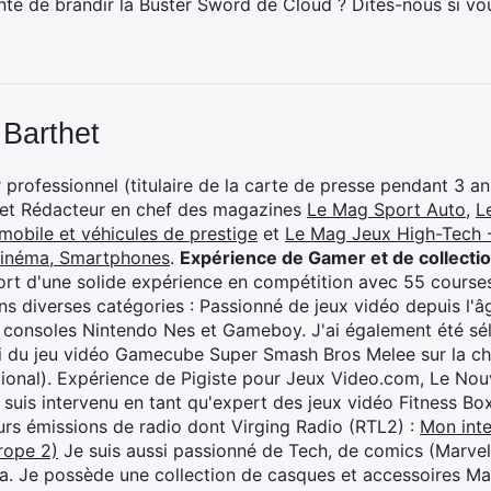
enté de brandir la Buster Sword de Cloud ? Dites-nous si vo
 Barthet
professionnel (titulaire de la carte de presse pendant 3 ans
 et Rédacteur en chef des magazines
Le Mag Sport Auto
,
L
mobile et véhicules de prestige
et
Le Mag Jeux High-Tech -
cinéma, Smartphones
.
Expérience de Gamer et de collecti
rt d'une solide expérience en compétition avec 55 courses
s diverses catégories : Passionné de jeux vidéo depuis l'âge
 consoles Nintendo Nes et Gameboy. J'ai également été séle
i du jeu vidéo Gamecube Super Smash Bros Melee sur la 
ional). Expérience de Pigiste pour Jeux Video.com, Le Nouv
je suis intervenu en tant qu'expert des jeux vidéo Fitness B
eurs émissions de radio dont Virging Radio (RTL2) :
Mon inte
rope 2)
Je suis aussi passionné de Tech, de comics (Marve
ya. Je possède une collection de casques et accessoires Ma