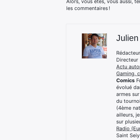
Alors, vous êtes, vous aussi, t
les commentaires !
Julien
Rédacteur 
Directeur
Actu auto
Gaming, 
Comics
Fo
évolué dan
armes sur
du tourno
(4ème nat
ailleurs, 
sur plusi
Radio (Eu
Saint Sei