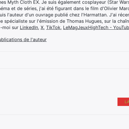
ines Myth Cloth EX. Je suis également cosplayeur (Star War
éma et de séries, j'ai été figurant dans le film d'Olivier M
suis l'auteur d'un ouvrage publié chez l'Harmattan. J'ai ré
ue spécialiste sur l'émission de Thomas Hugues, sur la chaî
z-moi sur
LinkedIn
,
X
,
TikTok
,
LeMagJeuxHighTech - YouTu
ublications de l'auteur
L