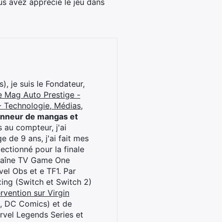
us avez apprécié le jeu dans
), je suis le Fondateur,
e Mag Auto Prestige -
 Technologie, Médias,
onneur de mangas et
 au compteur, j'ai
 de 9 ans, j'ai fait mes
ctionné pour la finale
chaîne TV Game One
el Obs et e TF1. Par
oxing (Switch et Switch 2)
rvention sur Virgin
l, DC Comics) et de
rvel Legends Series et