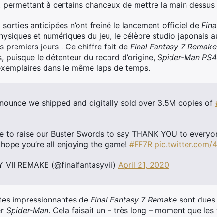
permettant à certains chanceux de mettre la main dessus 
es sorties anticipées n’ont freiné le lancement officiel de
Fin
hysiques et numériques du jeu, le célèbre studio japonais au
s premiers jours ! Ce chiffre fait de
Final Fantasy 7 Remake
, puisque le détenteur du record d’origine,
Spider-Man PS4
d’exemplaires dans le même laps de temps.
nounce we shipped and digitally sold over 3.5M copies of
ike to raise our Buster Swords to say THANK YOU to every
 hope you’re all enjoying the game!
#FF7R
pic.twitter.com
VII REMAKE (@finalfantasyvii)
April 21, 2020
entes impressionnantes de
Final Fantasy 7 Remake
sont dues 
er
Spider-Man
. Cela faisait un – très long – moment que le