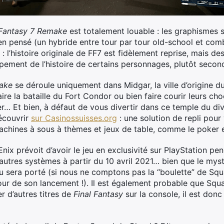
 Fantasy 7 Remake
est totalement louable : les graphismes 
n pensé (un hybride entre tour par tour old-school et com
 : l’histoire originale de FF7 est fidèlement reprise, mais d
ement de l’histoire de certains personnages, plutôt secon
ake
se déroule uniquement dans Midgar, la ville d’origine du
ire la bataille du Fort Condor ou bien faire courir leurs ch
… Et bien, à défaut de vous divertir dans ce temple du div
écouvrir
sur
Casinossuisses.org
: une solution de repli pour
chines à sous à thèmes et jeux de table, comme le poker e
nix prévoit d’avoir le jeu en exclusivité sur PlayStation pe
autres systèmes à partir du 10 avril 2021… bien que le myst
jeu sera porté (si nous ne comptons pas la “boulette” de Sq
our de son lancement !). Il est également probable que Squa
r d’autres titres de
Final Fantasy
sur la console, il est donc