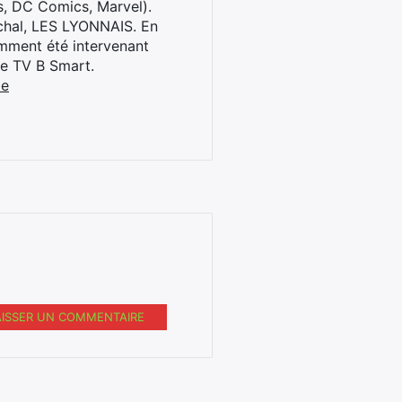
s, DC Comics, Marvel).
archal, LES LYONNAIS. En
cemment été intervenant
ne TV B Smart.
be
AISSER UN COMMENTAIRE