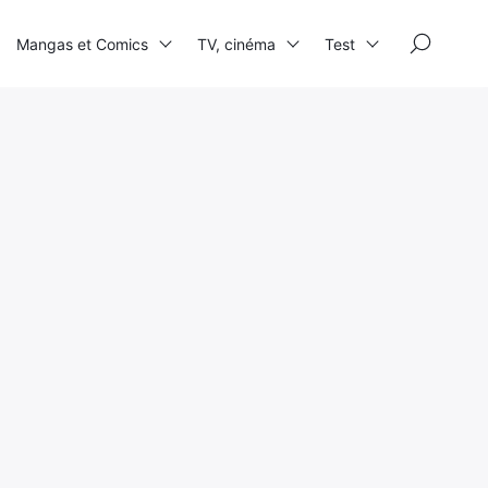
×
Mangas et Comics
TV, cinéma
Test