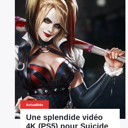
Actualités
Une splendide vidéo
4K (PS5) pour Suicide