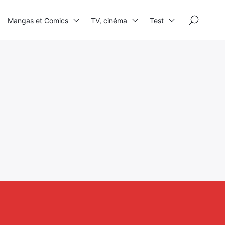
×
Mangas et Comics
TV, cinéma
Test