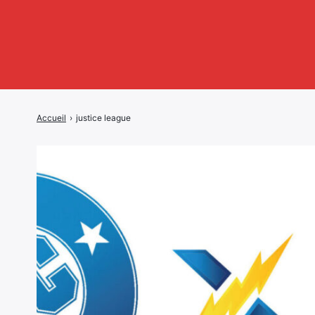
Accueil
›
justice league