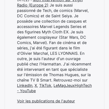
Radio (Europe 2)
Je suis aussi
passionné de Tech, de comics (Marvel,
DC Comics) et de Saint Seiya. Je
possède une collection de casques et
accessoires Marvel Legends Series et
des figurines Myth Cloth EX. Je suis
également cosplayeur (Star Wars, DC
Comics, Marvel). Fan de cinéma et de
séries, j'ai été figurant dans le film
d'Olivier Marchal, LES LYONNAIS. En
outre, je suis l'auteur d'un ouvrage
publié chez l'Harmattan. J'ai récemment
été intervenant en tant que spécialiste
sur l'émission de Thomas Hugues, sur la
chaîne TV B Smart. Retrouvez-moi sur
LinkedIn
,
X
,
TikTok
,
LeMagJeuxHighTech
- YouTube
Voir les publications de l'auteur