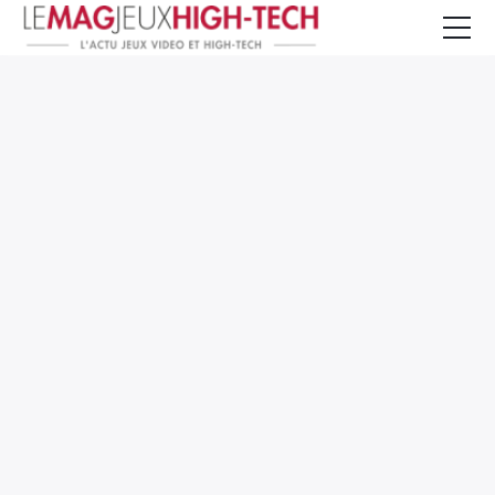
Jeux Vidéo
PC et Hardware
Smartphone et Tablettes
High-Tech
Mangas et Comics
TV, cinéma
Test