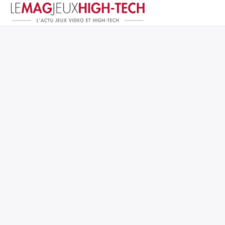
Jeux Vidéo
PC et Hardware
Smartphone et Tablettes
High-Tech
Mangas et Comics
TV, cinéma
Test