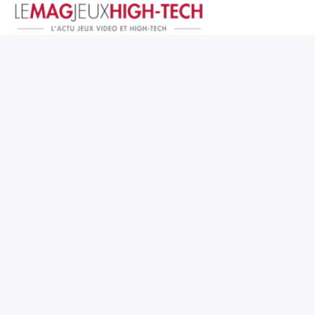
Jeux Vidéo
PC et Hardware
Smartphone et Tablettes
High-Tech
Mangas et Comics
TV, cinéma
Test