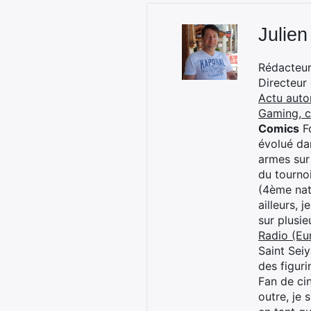
Julien
Rédacteur 
Directeur
Actu auto
Gaming, 
Comics
Fo
évolué dan
armes sur
du tourno
(4ème nat
ailleurs, 
sur plusi
Radio (Eu
Saint Sei
des figur
Fan de cin
outre, je 