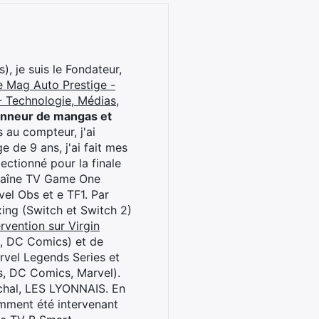
), je suis le Fondateur,
e Mag Auto Prestige -
 Technologie, Médias,
onneur de mangas et
 au compteur, j'ai
 de 9 ans, j'ai fait mes
ctionné pour la finale
chaîne TV Game One
el Obs et e TF1. Par
oxing (Switch et Switch 2)
rvention sur Virgin
l, DC Comics) et de
rvel Legends Series et
s, DC Comics, Marvel).
archal, LES LYONNAIS. En
cemment été intervenant