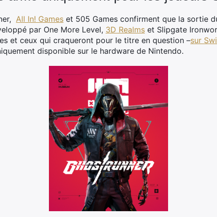
nner,
All In! Games
et 505 Games confirment que la sortie du
 développé par One More Level,
3D Realms
et Slipgate Ironwo
les et ceux qui craqueront pour le titre en question –
sur Sw
uniquement disponible sur le hardware de Nintendo.