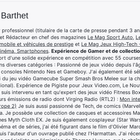
 Barthet
professionnel (titulaire de la carte de presse pendant 3 ans
 et Rédacteur en chef des magazines
Le Mag Sport Auto
,
L
mobile et véhicules de prestige
et
Le Mag Jeux High-Tech -
cinéma, Smartphones
.
Expérience de Gamer et de collecti
rt d'une solide expérience en compétition avec 55 courses
s diverses catégories : Passionné de jeux vidéo depuis l'âge
 consoles Nintendo Nes et Gameboy. J'ai également été séle
i du jeu vidéo Gamecube Super Smash Bros Melee sur la 
ional). Expérience de Pigiste pour Jeux Video.com, Le Nouv
je suis intervenu en tant qu'expert des jeux vidéo Fitness B
eurs émissions de radio dont Virging Radio (RTL2) :
Mon inte
rope 2)
Je suis aussi passionné de Tech, de comics (Marve
ya. Je possède une collection de casques et accessoires Ma
ines Myth Cloth EX. Je suis également cosplayeur (Star War
éma et de séries, j'ai été figurant dans le film d'Olivier M
suis l'auteur d'un ouvrage publié chez l'Harmattan. J'ai ré