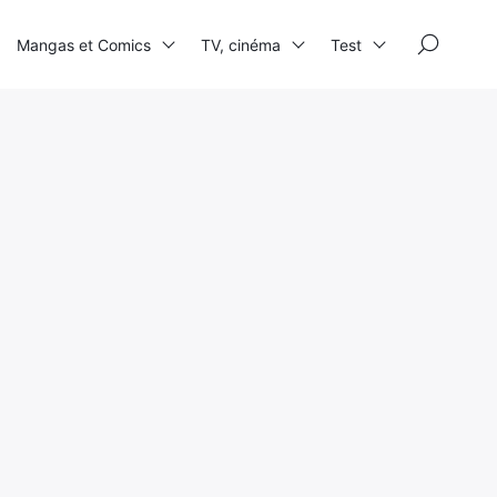
×
Mangas et Comics
TV, cinéma
Test