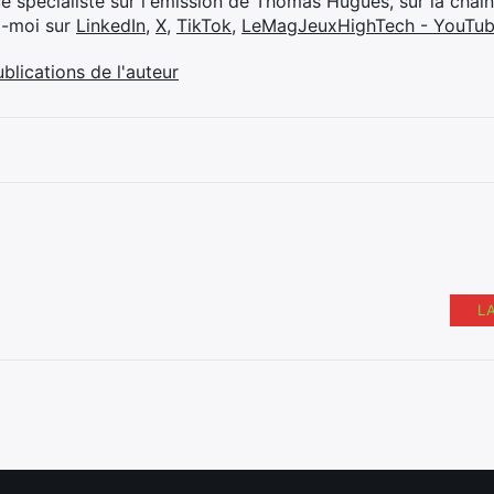
ue spécialiste sur l'émission de Thomas Hugues, sur la chaî
z-moi sur
LinkedIn
,
X
,
TikTok
,
LeMagJeuxHighTech - YouTu
ublications de l'auteur
L