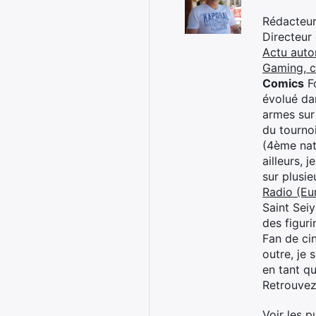
Rédacteur 
Directeur
Actu auto
Gaming, 
Comics
Fo
évolué dan
armes sur
du tourno
(4ème nat
ailleurs, 
sur plusi
Radio (Eu
Saint Sei
des figur
Fan de cin
outre, je 
en tant q
Retrouve
Voir les p