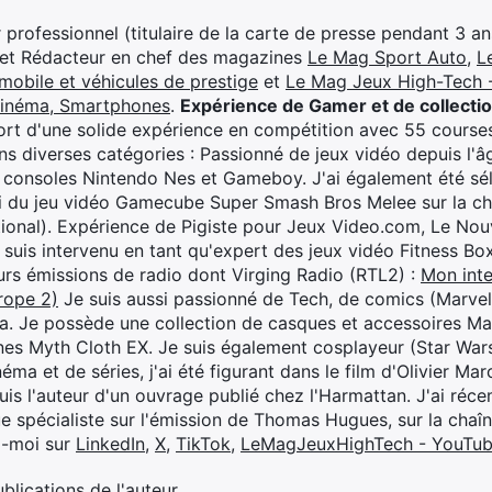
professionnel (titulaire de la carte de presse pendant 3 ans
 et Rédacteur en chef des magazines
Le Mag Sport Auto
,
L
mobile et véhicules de prestige
et
Le Mag Jeux High-Tech -
cinéma, Smartphones
.
Expérience de Gamer et de collecti
rt d'une solide expérience en compétition avec 55 courses
s diverses catégories : Passionné de jeux vidéo depuis l'âge
 consoles Nintendo Nes et Gameboy. J'ai également été séle
i du jeu vidéo Gamecube Super Smash Bros Melee sur la 
ional). Expérience de Pigiste pour Jeux Video.com, Le Nouv
je suis intervenu en tant qu'expert des jeux vidéo Fitness B
eurs émissions de radio dont Virging Radio (RTL2) :
Mon inte
rope 2)
Je suis aussi passionné de Tech, de comics (Marve
ya. Je possède une collection de casques et accessoires Ma
ines Myth Cloth EX. Je suis également cosplayeur (Star War
éma et de séries, j'ai été figurant dans le film d'Olivier M
suis l'auteur d'un ouvrage publié chez l'Harmattan. J'ai ré
ue spécialiste sur l'émission de Thomas Hugues, sur la chaî
z-moi sur
LinkedIn
,
X
,
TikTok
,
LeMagJeuxHighTech - YouTu
ublications de l'auteur