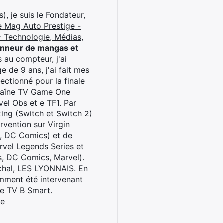
), je suis le Fondateur,
e Mag Auto Prestige -
 Technologie, Médias,
onneur de mangas et
 au compteur, j'ai
 de 9 ans, j'ai fait mes
ctionné pour la finale
chaîne TV Game One
el Obs et e TF1. Par
oxing (Switch et Switch 2)
rvention sur Virgin
l, DC Comics) et de
rvel Legends Series et
s, DC Comics, Marvel).
archal, LES LYONNAIS. En
cemment été intervenant
ne TV B Smart.
be