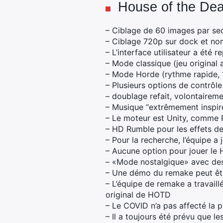
House of the De
– Ciblage de 60 images par s
– Ciblage 720p sur dock et n
– L’interface utilisateur a été 
– Mode classique (jeu original
– Mode Horde (rythme rapide, 1
– Plusieurs options de contrôl
– doublage refait, volontairem
– Musique “extrêmement inspirée
– Le moteur est Unity, comme
– HD Rumble pour les effets de 
– Pour la recherche, l’équipe a 
– Aucune option pour jouer le H
– «Mode nostalgique» avec de
– Une démo du remake peut êtr
– L’équipe de remake a travail
original de HOTD
– Le COVID n’a pas affecté la pr
– Il a toujours été prévu que 