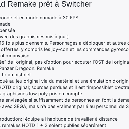
ad Remake prêt à Switcher
econde et en mode nomade à 30 FPS
omade
repensée
 avec des graphismes mis à jour)
5 fois plus d’ennemis. Personnages à débloquer et autres 
e offertes, y compris les joy-con et les commandes gyrosc
ent «mauvais»
” de l’original, pas d’option pour écouter l’OST de l’origina
 Panzer Dragoon: Remake
tir au pistolet
joué au jeu original via du matériel et une émulation d’origin
OTD original; sources perdues et il est “impossible” d’extr
s graphismes low poly pris en compte
e envisagée si suffisamment de personnes en font la dema
lé avec SEGA, mais n’a pas vraiment parlé au personnel de 
oduction; l’équipe a l’habitude de travailler à distance
les remakes HOTD 1 + 2 soient publiés séparément