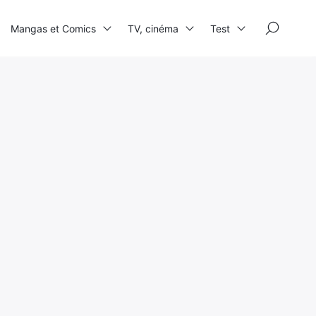
×
Mangas et Comics
TV, cinéma
Test