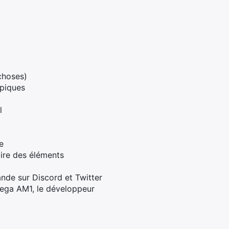
choses)
opiques
l
e
aire des éléments
nde sur Discord et Twitter
Sega AM1, le développeur