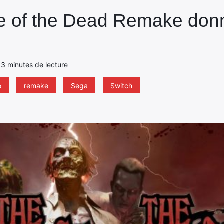
se of the Dead Remake don
- 3 minutes de lecture
o
remake
Sega
Switch