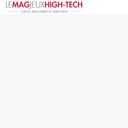
Jeux Vidéo
PC et Hardware
Smartphone et Tablettes
High-Tech
Mangas et Comics
TV, cinéma
Test