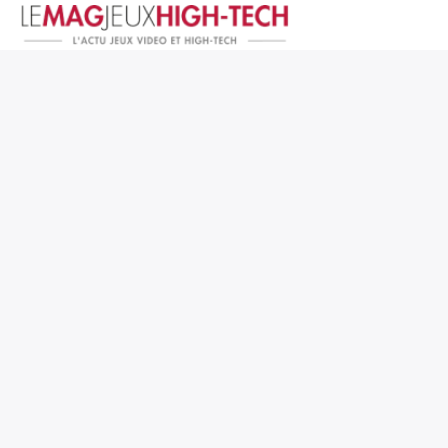
Jeux Vidéo
PC et Hardware
Smartphone et Tablettes
High-Tech
Mangas et Comics
TV, cinéma
Test