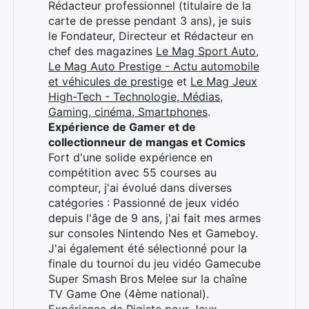
Rédacteur professionnel (titulaire de la
carte de presse pendant 3 ans), je suis
le Fondateur, Directeur et Rédacteur en
chef des magazines
Le Mag Sport Auto
,
Le Mag Auto Prestige - Actu automobile
et véhicules de prestige
et
Le Mag Jeux
High-Tech - Technologie, Médias,
Gaming, cinéma, Smartphones
.
Expérience de Gamer et de
collectionneur de mangas et Comics
Fort d'une solide expérience en
compétition avec 55 courses au
compteur, j'ai évolué dans diverses
catégories : Passionné de jeux vidéo
depuis l'âge de 9 ans, j'ai fait mes armes
sur consoles Nintendo Nes et Gameboy.
J'ai également été sélectionné pour la
finale du tournoi du jeu vidéo Gamecube
Super Smash Bros Melee sur la chaîne
TV Game One (4ème national).