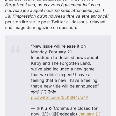
Forgotten Land, nous avons également inclus un
nouveau jeu auquel nous ne nous attendions pas. !
J’ai l’impression qu’un nouveau titre va être annoncé
.”
peut-on lire sur le post Twitter ci-dessous, relayant
une image du magazine en question.
“New issue will release it on
Monday, February 21.
In addition to detailed news about
Kirby and The Forgotten Land,
we’ve also included a new game
that we didn’t expect! I have a
feeling that a new I have a feeling
that a new title will be announced”
🤨🤨🤨🤨🤨🤨
pic.twitter.com/5cK3N4Ua4A
— ❄️ Klu 🐧(Comms are closed for
now! 3/3) (@Dededaio)
January 23,