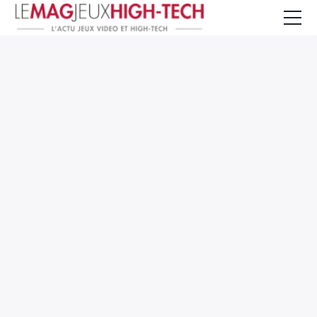
Jeux Vidéo
PC et Hardware
Smartphone et Tablettes
High-Tech
Mangas et Comics
TV, cinéma
Test