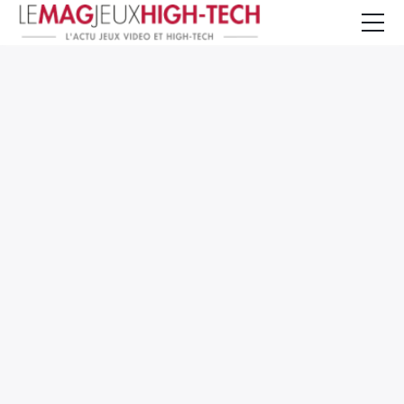
Jeux Vidéo
PC et Hardware
Smartphone et Tablettes
High-Tech
Mangas et Comics
TV, cinéma
Test