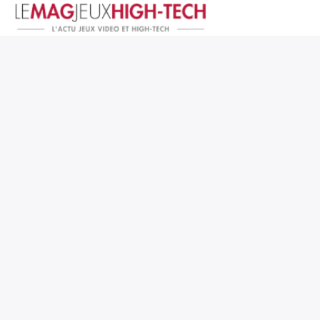
Jeux Vidéo
PC et Hardware
Smartphone et Tablettes
High-Tech
Mangas et Comics
TV, cinéma
Test