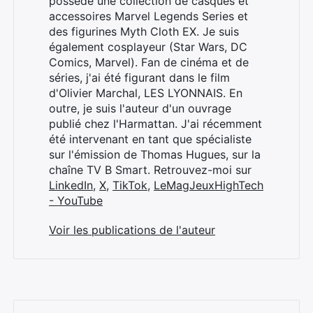
possède une collection de casques et
accessoires Marvel Legends Series et
des figurines Myth Cloth EX. Je suis
également cosplayeur (Star Wars, DC
Comics, Marvel). Fan de cinéma et de
séries, j'ai été figurant dans le film
d'Olivier Marchal, LES LYONNAIS. En
outre, je suis l'auteur d'un ouvrage
publié chez l'Harmattan. J'ai récemment
été intervenant en tant que spécialiste
sur l'émission de Thomas Hugues, sur la
chaîne TV B Smart. Retrouvez-moi sur
LinkedIn
,
X
,
TikTok
,
LeMagJeuxHighTech
- YouTube
Voir les publications de l'auteur