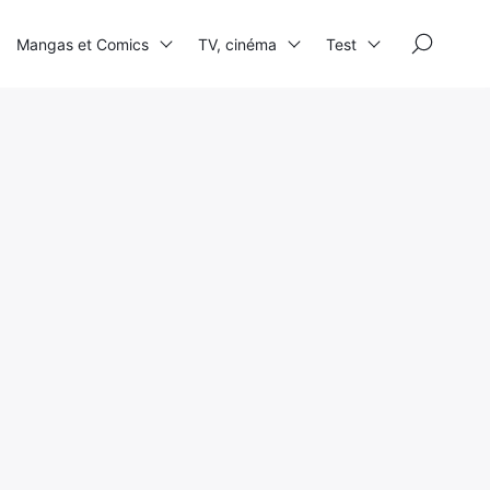
×
Mangas et Comics
TV, cinéma
Test