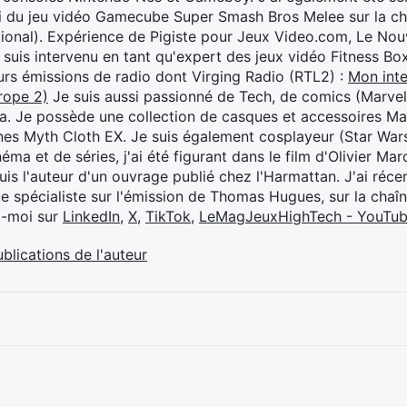
i du jeu vidéo Gamecube Super Smash Bros Melee sur la 
ional). Expérience de Pigiste pour Jeux Video.com, Le Nouv
je suis intervenu en tant qu'expert des jeux vidéo Fitness B
eurs émissions de radio dont Virging Radio (RTL2) :
Mon inte
rope 2)
Je suis aussi passionné de Tech, de comics (Marve
ya. Je possède une collection de casques et accessoires Ma
ines Myth Cloth EX. Je suis également cosplayeur (Star War
éma et de séries, j'ai été figurant dans le film d'Olivier M
suis l'auteur d'un ouvrage publié chez l'Harmattan. J'ai ré
ue spécialiste sur l'émission de Thomas Hugues, sur la chaî
z-moi sur
LinkedIn
,
X
,
TikTok
,
LeMagJeuxHighTech - YouTu
ublications de l'auteur