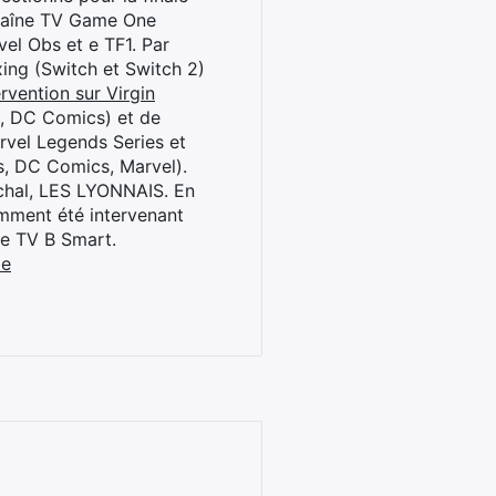
chaîne TV Game One
el Obs et e TF1. Par
oxing (Switch et Switch 2)
rvention sur Virgin
l, DC Comics) et de
rvel Legends Series et
s, DC Comics, Marvel).
archal, LES LYONNAIS. En
cemment été intervenant
ne TV B Smart.
be