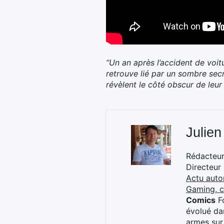
“Un an après l’accident de voi
retrouve lié par un sombre secr
révèlent le côté obscur de leur
Julien
Rédacteur 
Directeur
Actu auto
Gaming, 
Comics
Fo
évolué dan
armes sur