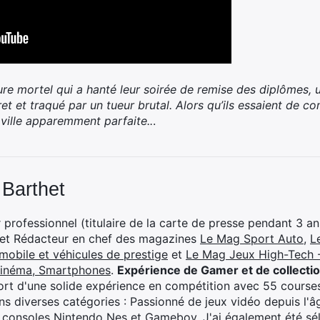
ture mortel qui a hanté leur soirée de remise des diplômes,
et et traqué par un tueur brutal. Alors qu’ils essaient de co
 ville apparemment parfaite..
.
 Barthet
professionnel (titulaire de la carte de presse pendant 3 ans
 et Rédacteur en chef des magazines
Le Mag Sport Auto
,
L
mobile et véhicules de prestige
et
Le Mag Jeux High-Tech -
cinéma, Smartphones
.
Expérience de Gamer et de collecti
rt d'une solide expérience en compétition avec 55 courses
s diverses catégories : Passionné de jeux vidéo depuis l'âge
 consoles Nintendo Nes et Gameboy. J'ai également été séle