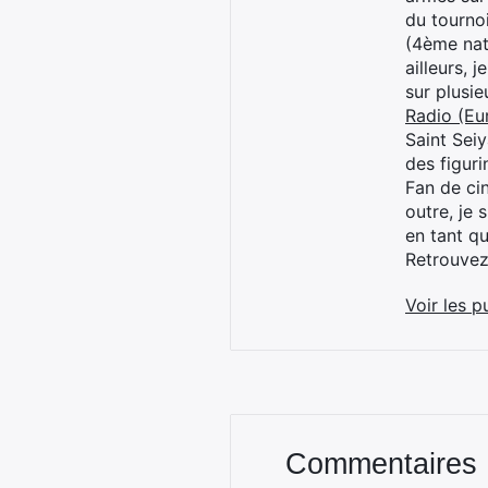
du tourno
(4ème nat
ailleurs, 
sur plusi
Radio (Eu
Saint Sei
des figur
Fan de cin
outre, je 
en tant q
Retrouve
Voir les p
Commentaires