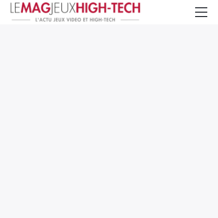
Jeux Vidéo
PC et Hardware
Smartphone et Tablettes
High-Tech
Mangas et Comics
TV, cinéma
Test