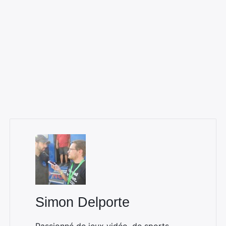
Rechercher
:
Simon Delporte
Passionné de jeux vidéo, de sports