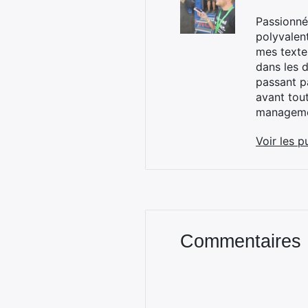
Passionné
polyvalen
mes textes
dans les d
passant p
avant tou
managemen
Voir les p
Commentaires