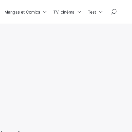
×
Mangas et Comics
TV, cinéma
Test