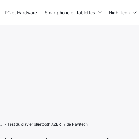
PC et Hardware
Smartphone et Tablettes
High-Tech
 du clavier bluetooth AZERTY de Navitech
›
Test du clavier bluetooth AZERTY de Navitech