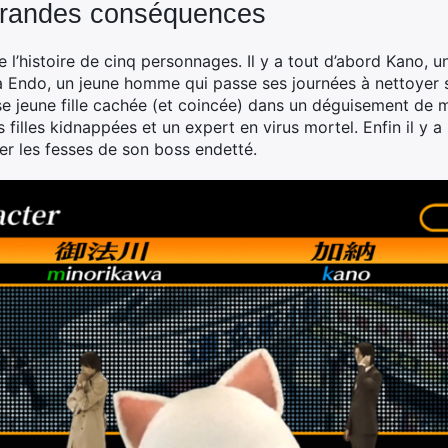
 grandes conséquences
l’histoire de cinq personnages. Il y a tout d’abord Kano, un
 a Endo, un jeune homme qui passe ses journées à nettoyer 
e jeune fille cachée (et coincée) dans un déguisement de 
 filles kidnappées et un expert en virus mortel. Enfin il y 
er les fesses de son boss endetté.