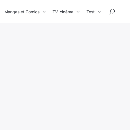
×
Mangas et Comics
TV, cinéma
Test