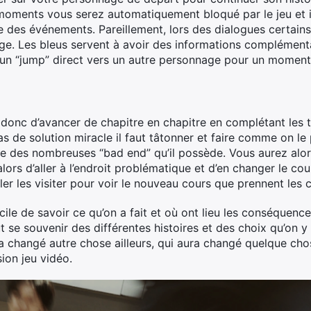
moments vous serez automatiquement bloqué par le jeu et i
e des événements. Pareillement, lors des dialogues certain
ge. Les bleus servent à avoir des informations complémenta
 un “jump” direct vers un autre personnage pour un moment 
t donc d’avancer de chapitre en chapitre en complétant les 
as de solution miracle il faut tâtonner et faire comme on le 
une des nombreuses “bad end” qu’il possède. Vous aurez alor
alors d’aller à l’endroit problématique et d’en changer le co
aller les visiter pour voir le nouveau cours que prennent les 
cile de savoir ce qu’on a fait et où ont lieu les conséquence
ut se souvenir des différentes histoires et des choix qu’on y 
 changé autre chose ailleurs, qui aura changé quelque chos
sion jeu vidéo.