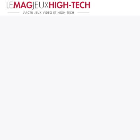
Jeux Vidéo
PC et Hardware
Smartphone et Tablettes
High-Tech
Mangas et Comics
TV, cinéma
Test