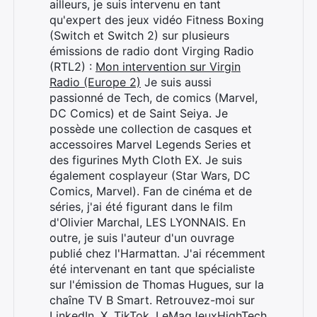
ailleurs, je suis intervenu en tant
qu'expert des jeux vidéo Fitness Boxing
(Switch et Switch 2) sur plusieurs
émissions de radio dont Virging Radio
(RTL2) :
Mon intervention sur Virgin
Radio (Europe 2)
Je suis aussi
passionné de Tech, de comics (Marvel,
DC Comics) et de Saint Seiya. Je
possède une collection de casques et
accessoires Marvel Legends Series et
des figurines Myth Cloth EX. Je suis
également cosplayeur (Star Wars, DC
Comics, Marvel). Fan de cinéma et de
séries, j'ai été figurant dans le film
d'Olivier Marchal, LES LYONNAIS. En
outre, je suis l'auteur d'un ouvrage
Rechercher
publié chez l'Harmattan. J'ai récemment
:
été intervenant en tant que spécialiste
sur l'émission de Thomas Hugues, sur la
chaîne TV B Smart. Retrouvez-moi sur
LinkedIn
,
X
,
TikTok
,
LeMagJeuxHighTech