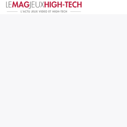
Jeux Vidéo
PC et Hardware
Smartphone et Tablettes
High-Tech
Mangas et Comics
TV, cinéma
Test