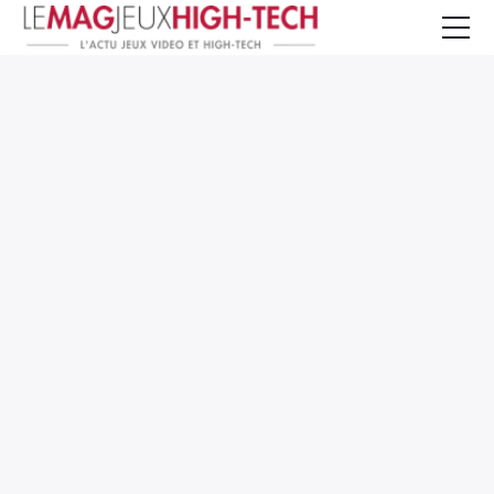
Jeux Vidéo
PC et Hardware
Smartphone et Tablettes
High-Tech
Mangas et Comics
TV, cinéma
Test