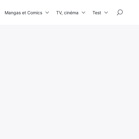
×
Mangas et Comics
TV, cinéma
Test