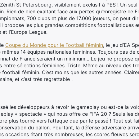
Zénith St Petersbourg, visiblement exclusif à PES ! Un seul
n. Rien de bien exaltant face aux pertes qu’enregistre ce F
ionnats, 700 clubs et plus de 17.000 joueurs, on peut dire
 il propose les plus grandes compétitions footballistiques 
 et l’Europa League.
 de
Coupe du Monde pour le Football féminin
, le jeu d’EA S
les mêmes 14 équipes nationales féminines. Toujours pas d
ionnat de France seraient un minimum… Le jeu ne propose q
 entre sélections féminines. Triste. Même au niveau des tr
 football féminin. C’est moins que les autres années. Clair
ine, et c’est très regrettable !
ssé les développeurs à revoir le gameplay ou est-ce la vo
lay « spectacle » qui nous offre ce FIFA 20 ? Seuls les d
ore plus tourné vers l’attaque que par le passé ! Tout est fai
onservation du ballon. Pourtant, la défense adversaire arri
les occasions étant très nombreuses, les scores fleuves sero