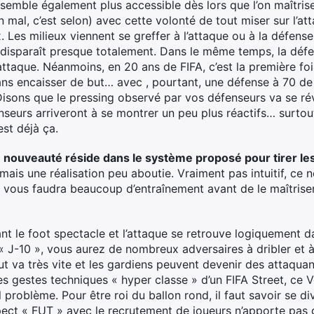
 semble également plus accessible dès lors que l’on maîtris
 mal, c’est selon) avec cette volonté de tout miser sur l’a
Les milieux viennent se greffer à l’attaque ou à la défense
jeu disparaît presque totalement. Dans le même temps, la dé
l’attaque. Néanmoins, en 20 ans de FIFA, c’est la première f
sans encaisser de but… avec , pourtant, une défense à 70 de
 Disons que le pressing observé par vos défenseurs va se ré
enseurs arriveront à se montrer un peu plus réactifs… surto
est déjà ça.
e nouveauté réside dans le système proposé pour tirer les
mais une réalisation peu aboutie. Vraiment pas intuitif, ce
Il vous faudra beaucoup d’entraînement avant de le maîtris
t le foot spectacle et l’attaque se retrouve logiquement d
 « J-10 », vous aurez de nombreux adversaires à dribler et 
 va très vite et les gardiens peuvent devenir des attaquant
es gestes techniques « hyper classe » d’un FIFA Street, ce V
l problème. Pour être roi du ballon rond, il faut savoir se di
pect « FUT » avec le recrutement de joueurs n’apporte pas 