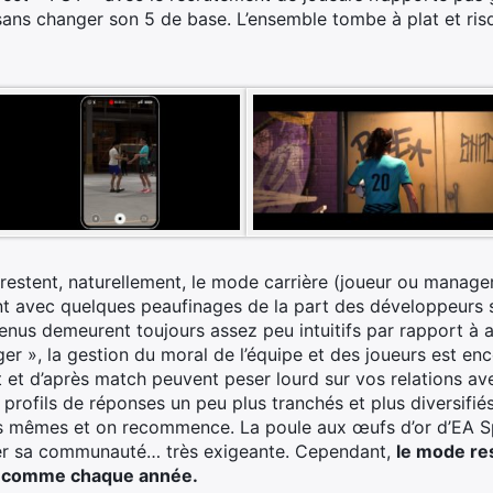
 sans changer son 5 de base. L’ensemble tombe à plat et risq
estent, naturellement, le mode carrière (joueur ou manage
nt avec quelques peaufinages de la part des développeurs su
enus demeurent toujours assez peu intuitifs par rapport à a
r », la gestion du moral de l’équipe et des joueurs est enc
ant et d’après match peuvent peser lourd sur vos relations av
profils de réponses un peu plus tranchés et plus diversifiés. 
es mêmes et on recommence. La poule aux œufs d’or d’EA Sp
ser sa communauté… très exigeante. Cependant,
le mode res
te, comme chaque année.