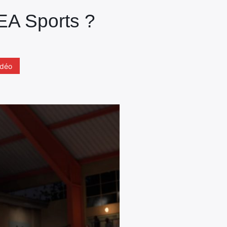
’EA Sports ?
idéo