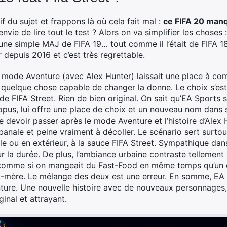
f du sujet et frappons là où cela fait mal :
ce FIFA 20 man
nvie de lire tout le test ? Alors on va simplifier les chose
une simple MAJ de FIFA 19… tout comme il l’était de FIFA 18
 depuis 2016 et c’est très regrettable.
u mode Aventure (avec Alex Hunter) laissait une place à com
quelque chose capable de changer la donne. Le choix s’e
de FIFA Street. Rien de bien original. On sait qu’EA Sports s
opus, lui offre une place de choix et un nouveau nom dans s
 devoir passer après le mode Aventure et l’histoire d’Alex Hu
t, banale et peine vraiment à décoller. Le scénario sert surt
le ou en extérieur, à la sauce FIFA Street. Sympathique d
r la durée. De plus, l’ambiance urbaine contraste tellement 
comme si on mangeait du Fast-Food en même temps qu’un dé
d-mère. Le mélange des deux est une erreur. En somme, EA 
nture. Une nouvelle histoire avec de nouveaux personnages
ginal et attrayant.