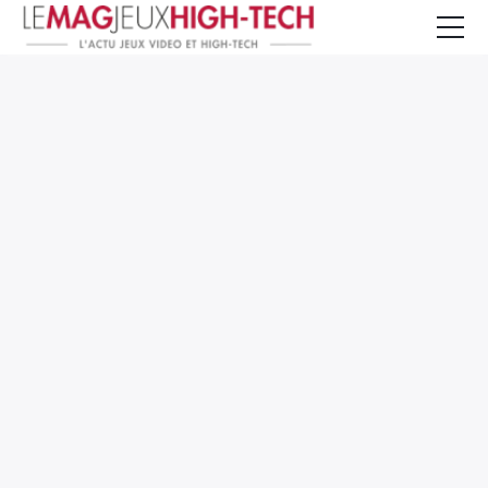
Jeux Vidéo
PC et Hardware
Smartphone et Tablettes
High-Tech
Mangas et Comics
TV, cinéma
Test