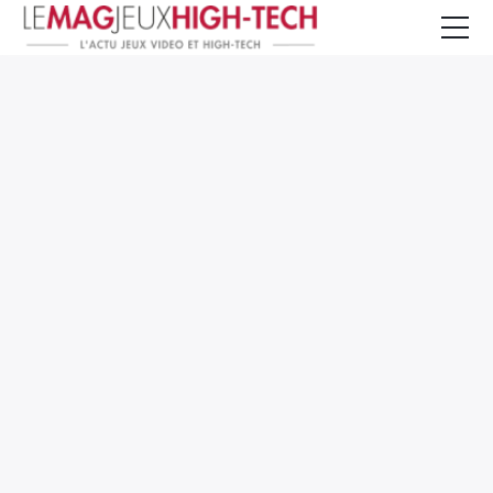
Jeux Vidéo
PC et Hardware
Smartphone et Tablettes
High-Tech
Mangas et Comics
TV, cinéma
Test