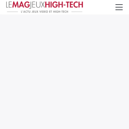
Jeux Vidéo
PC et Hardware
Smartphone et Tablettes
High-Tech
Mangas et Comics
TV, cinéma
Test