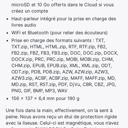
microSD et 10 Go offerts dans le Cloud si vous
créez un compte
Haut-parleur intégré pour la prise en charge des
livres audio
WiFi et Bluetooth (pour relier des écouteurs)
Prise en charge des formats suivants : TXT,
TXT.zip, HTML, HTML.zip, RTF, RTF.zip, FB2,
FB2.zip, FBZ, FB3, FB3.zip, DOC, DOC.zip, DOCX,
DOCX.zip, PRC, PRC.zip, MOBI, MOBI.zip, CHM,
CHM.zip, EPUB, EPUB.zip, XML, XML.zip, ODT,
ODT.zip, PDB, PDB.zip, AZW, AZW.zip, AZW3,
AZW3.zip, ACBF, ACBF.zip, MAFF, MAFF.zip, MD,
MD.zip, RST, RST.zip, PDF, DjVu, CBR, CBZ, JPG,
PNG, GIF, BMP, MP3, WAV
156 x 137 x 6,4 mm pour 190 g
Une fois dans la main, effectivement, on la sent à
peine. Nous avons reçu un étui de protection rigide
avec la liseuse. Celui-ci est magnétique, vous n’avez