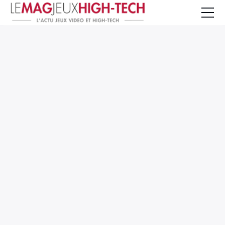
Jeux Vidéo
PC et Hardware
Smartphone et Tablettes
High-Tech
Mangas et Comics
TV, cinéma
Test