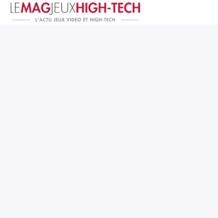
Jeux Vidéo
PC et Hardware
Smartphone et Tablettes
High-Tech
Mangas et Comics
TV, cinéma
Test