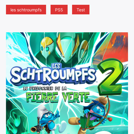
les schtroumpfs
PS5
Test