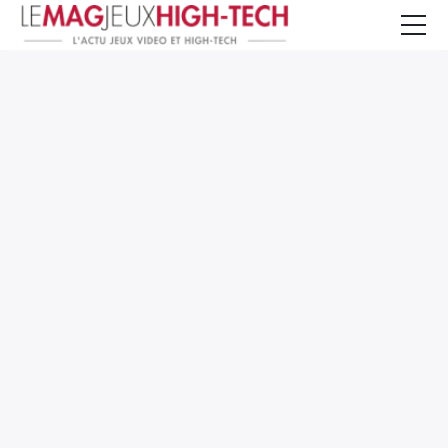
Jeux Vidéo
PC et Hardware
Smartphone et Tablettes
High-Tech
Mangas et Comics
TV, cinéma
Test