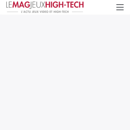
Jeux Vidéo
PC et Hardware
Smartphone et Tablettes
High-Tech
Mangas et Comics
TV, cinéma
Test