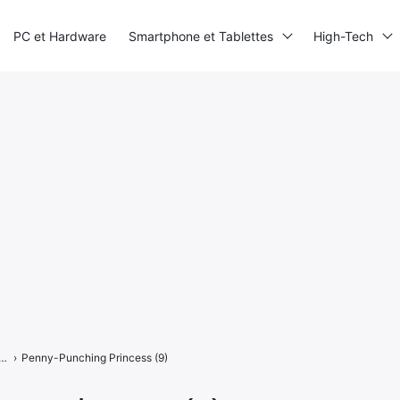
PC et Hardware
Smartphone et Tablettes
High-Tech
unching Princess : l’argent ne fait pas le bonheur sur Switch
›
Penny-Punching Princess (9)