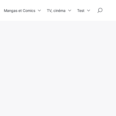
×
Mangas et Comics
TV, cinéma
Test