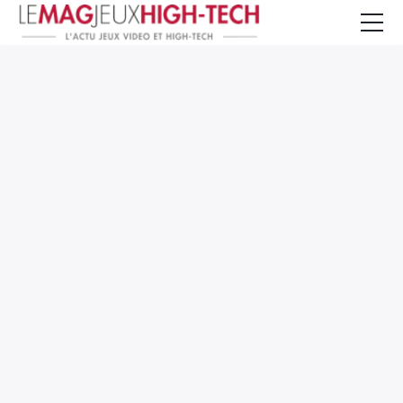
Jeux Vidéo
PC et Hardware
Smartphone et Tablettes
High-Tech
Mangas et Comics
TV, cinéma
Test