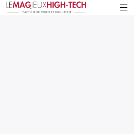
Jeux Vidéo
PC et Hardware
Smartphone et Tablettes
High-Tech
Mangas et Comics
TV, cinéma
Test