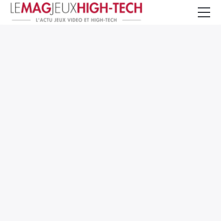
Jeux Vidéo
PC et Hardware
Smartphone et Tablettes
High-Tech
Mangas et Comics
TV, cinéma
Test