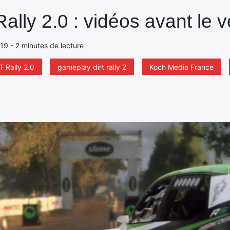
ally 2.0 : vidéos avant le v
019 - 2 minutes de lecture
T Rally 2.0
gameplay dirt rally 2
Koch Media France