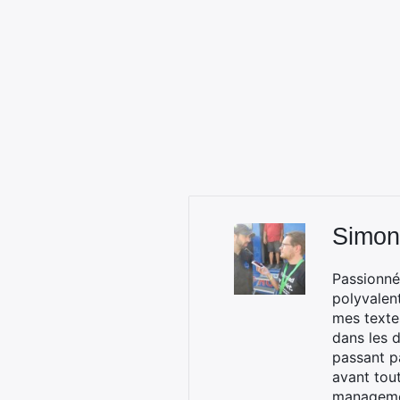
Simon
Passionné
polyvalen
mes textes
dans les d
passant p
avant tou
managemen