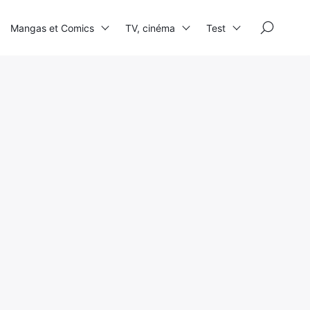
×
Mangas et Comics
TV, cinéma
Test