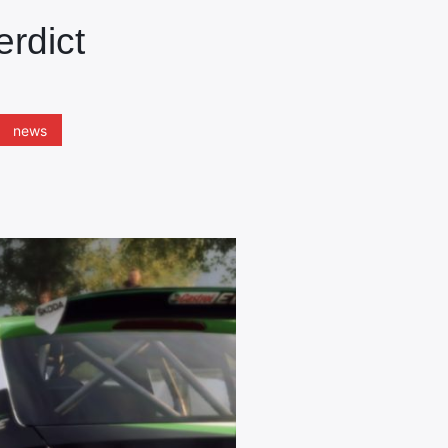
erdict
news