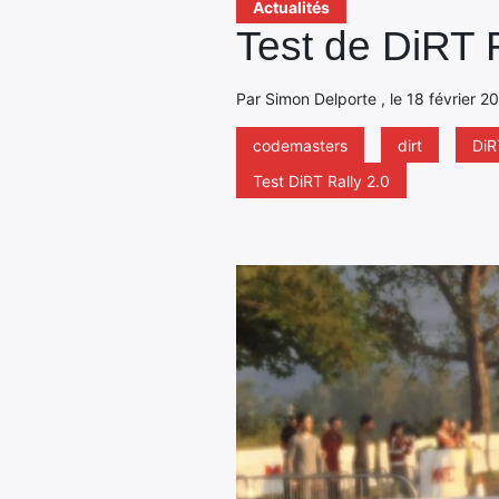
Actualités
Test de DiRT R
Par Simon Delporte , le 18 février 2
codemasters
dirt
DiR
Test DiRT Rally 2.0