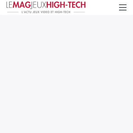
Jeux Vidéo
PC et Hardware
Smartphone et Tablettes
High-Tech
Mangas et Comics
TV, cinéma
Test