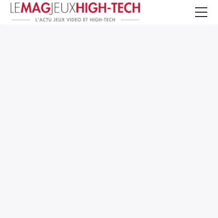
Jeux Vidéo
PC et Hardware
Smartphone et Tablettes
High-Tech
Mangas et Comics
TV, cinéma
Test