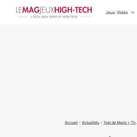
Jeux Vidéo
Rechercher
:
Accueil
›
Actualités
›
Test de Mario + The Lapins Crétins 