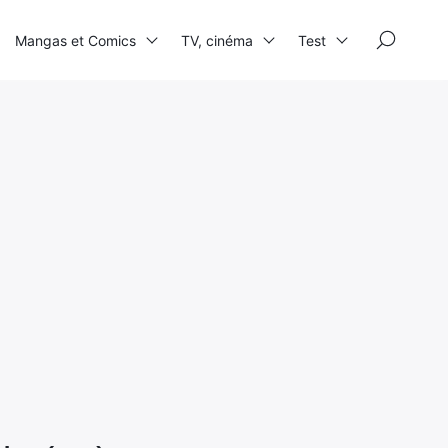
×
Mangas et Comics
TV, cinéma
Test