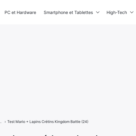
PC et Hardware
Smartphone et Tablettes
High-Tech
Kingdom Battle, le mariage parfait ?
›
Test Mario + Lapins Crétins Kingdom Battle (24)