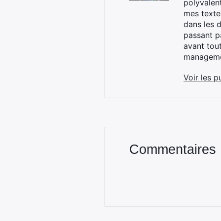
polyvalen
mes textes
dans les d
passant p
avant tou
managemen
Voir les p
Commentaires