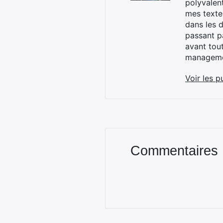
polyvalen
mes textes
dans les d
passant p
avant tou
managemen
Voir les p
Commentaires