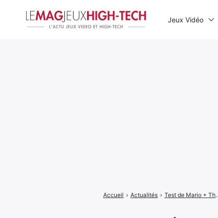
Jeux Vidéo
Rechercher
:
Accueil
›
Actualités
›
Test de Mario + The Lapins Crétins 