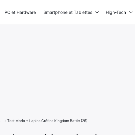
PC et Hardware
Smartphone et Tablettes
High-Tech
Kingdom Battle, le mariage parfait ?
›
Test Mario + Lapins Crétins Kingdom Battle (25)