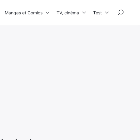
×
Mangas et Comics
TV, cinéma
Test