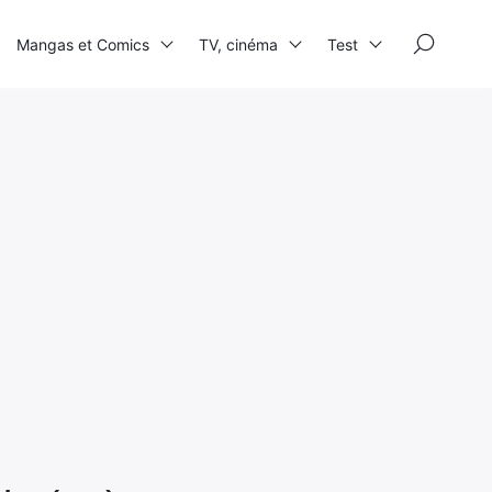
×
Mangas et Comics
TV, cinéma
Test