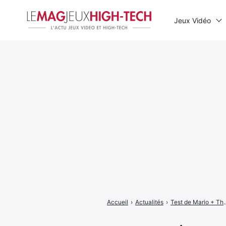
Jeux Vidéo
Rechercher
:
Accueil
›
Actualités
›
Test de Mario + The Lapins Crétins 