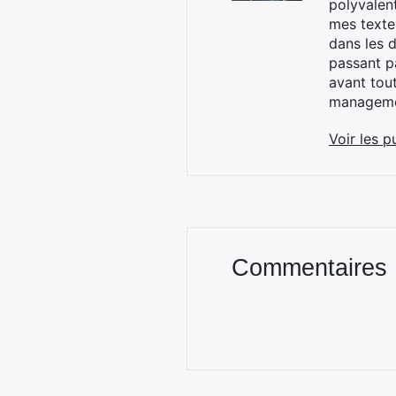
polyvalen
mes textes
dans les d
passant p
avant tou
managemen
Voir les p
Commentaires