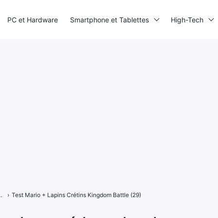
PC et Hardware
Smartphone et Tablettes
High-Tech
Kingdom Battle, le mariage parfait ?
›
Test Mario + Lapins Crétins Kingdom Battle (29)