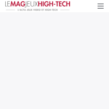
Jeux Vidéo
PC et Hardware
Smartphone et Tablettes
High-Tech
Mangas et Comics
TV, cinéma
Test